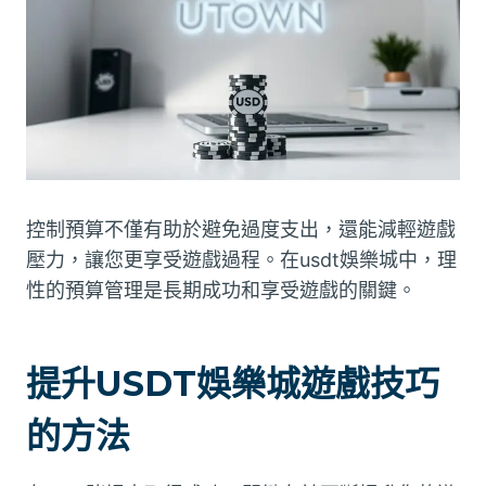
控制預算不僅有助於避免過度支出，還能減輕遊戲
壓力，讓您更享受遊戲過程。在usdt娛樂城中，理
性的預算管理是長期成功和享受遊戲的關鍵。
提升USDT娛樂城遊戲技巧
的方法