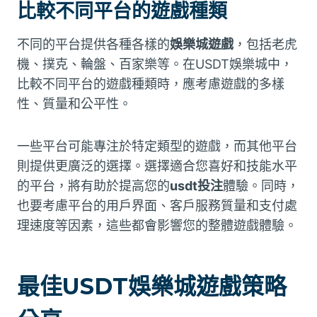
比較不同平台的遊戲種類
不同的平台提供各種各樣的
娛樂城遊戲
，包括老虎
機、撲克、輪盤、百家樂等。在USDT娛樂城中，
比較不同平台的遊戲種類時，應考慮遊戲的多樣
性、質量和公平性。
一些平台可能專注於特定類型的遊戲，而其他平台
則提供更廣泛的選擇。選擇適合您喜好和技能水平
的平台，將有助於提高您的
usdt投注
體驗。同時，
也要考慮平台的用戶界面、客戶服務質量和支付處
理速度等因素，這些都會影響您的整體遊戲體驗。
最佳USDT娛樂城遊戲策略