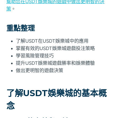
幫助您在USDT娛樂城的遊戲中做出更明智的決
策
。
重點整理
了解USDT在USDT娛樂城中的應用
掌握有效的USDT娛樂城遊戲投注策略
學習風險管理技巧
提升USDT娛樂城遊戲勝率和娛樂體驗
做出更明智的遊戲決策
了解USDT娛樂城的基本概
念