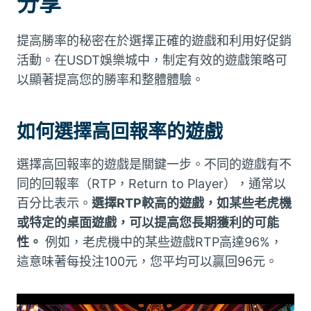
分享
提高勝率的秘密在於選擇正確的遊戲和利用好促銷
活動。在USDT娛樂城中，制定有效的遊戲策略可
以顯著提高您的勝率和整體體驗。
如何選擇高回報率的遊戲
選擇高回報率的遊戲是關鍵一步。不同的遊戲有不
同的回報率（RTP，Return to Player），通常以
百分比表示。
選擇RTP較高的遊戲，如某些老虎機
或特定的桌面遊戲，可以提高您長期獲利的可能
性。
例如，老虎機中的某些遊戲RTP高達96%，
這意味著每投注100元，您平均可以贏回96元。