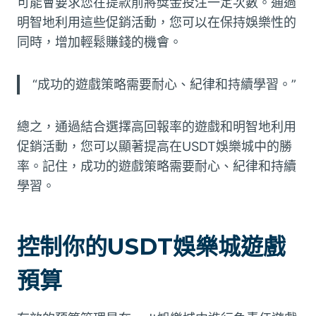
可能會要求您在提款前將獎金投注一定次數。通過
明智地利用這些促銷活動，您可以在保持娛樂性的
同時，增加輕鬆賺錢的機會。
“成功的遊戲策略需要耐心、紀律和持續學習。”
總之，通過結合選擇高回報率的遊戲和明智地利用
促銷活動，您可以顯著提高在USDT娛樂城中的勝
率。記住，成功的遊戲策略需要耐心、紀律和持續
學習。
控制你的USDT娛樂城遊戲
預算