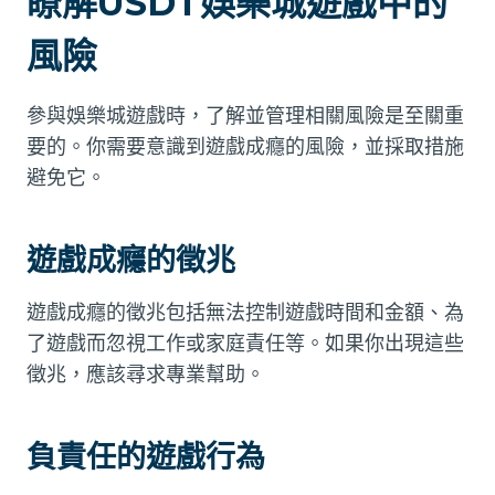
瞭解USDT娛樂城遊戲中的
風險
參與娛樂城遊戲時，了解並管理相關風險是至關重
要的。你需要意識到遊戲成癮的風險，並採取措施
避免它。
遊戲成癮的徵兆
遊戲成癮的徵兆包括無法控制遊戲時間和金額、為
了遊戲而忽視工作或家庭責任等。如果你出現這些
徵兆，應該尋求專業幫助。
負責任的遊戲行為