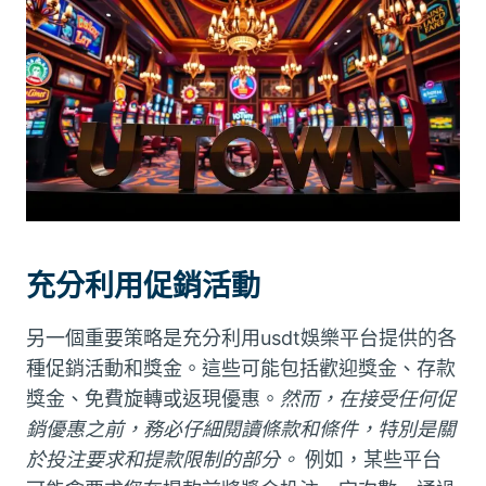
充分利用促銷活動
另一個重要策略是充分利用usdt娛樂平台提供的各
種促銷活動和獎金。這些可能包括歡迎獎金、存款
獎金、免費旋轉或返現優惠。
然而，在接受任何促
銷優惠之前，務必仔細閱讀條款和條件，特別是關
於投注要求和提款限制的部分。
例如，某些平台