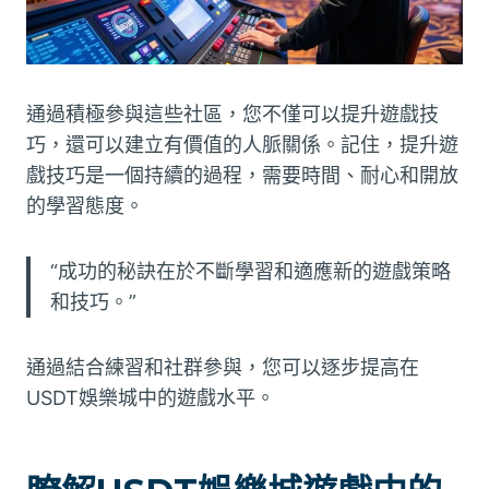
通過積極參與這些社區，您不僅可以提升遊戲技
巧，還可以建立有價值的人脈關係。記住，提升遊
戲技巧是一個持續的過程，需要時間、耐心和開放
的學習態度。
“成功的秘訣在於不斷學習和適應新的遊戲策略
和技巧。”
通過結合練習和社群參與，您可以逐步提高在
USDT娛樂城中的遊戲水平。