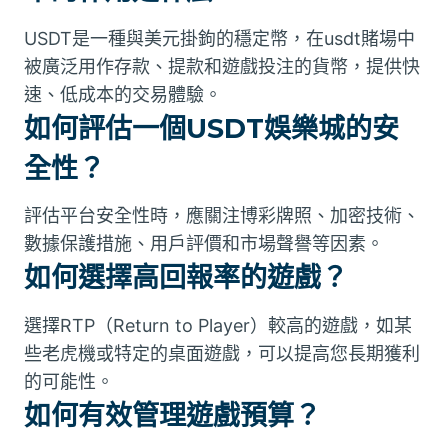
USDT是一種與美元掛鉤的穩定幣，在usdt賭場中
被廣泛用作存款、提款和遊戲投注的貨幣，提供快
速、低成本的交易體驗。
如何評估一個USDT娛樂城的安
全性？
評估平台安全性時，應關注博彩牌照、加密技術、
數據保護措施、用戶評價和市場聲譽等因素。
如何選擇高回報率的遊戲？
選擇RTP（Return to Player）較高的遊戲，如某
些老虎機或特定的桌面遊戲，可以提高您長期獲利
的可能性。
如何有效管理遊戲預算？