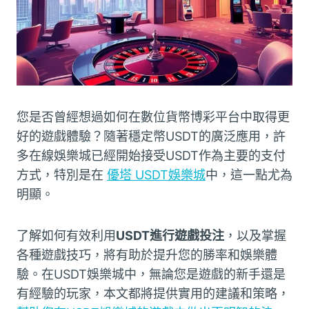
您是否曾經想過如何在數位貨幣博彩平台中取得更
好的遊戲體驗？隨著穩定幣USDT的廣泛應用，許
多在線娛樂城已經開始接受USDT作為主要的支付
方式，特別是在
優塔 USDT娛樂城
中，這一點尤為
明顯。
了解如何有效利用
USDT進行遊戲投注
，以及掌握
各種遊戲技巧，將有助於提升您的勝率和娛樂體
驗。在USDT娛樂城中，無論您是遊戲的新手還是
有經驗的玩家，本文都將提供實用的建議和策略，