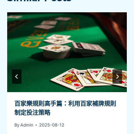
百家樂規則高手篇：利用百家補牌規則
制定投注策略
By
Admin
2025-08-12