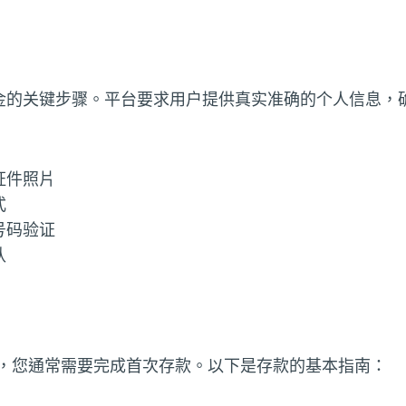
金的关键步骤。平台要求用户提供真实准确的个人信息，
证件照片
式
号码验证
认
金，您通常需要完成首次存款。以下是存款的基本指南：