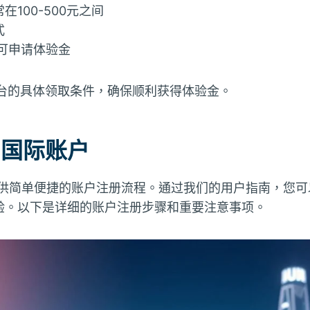
100-500元之间
式
可申请体验金
台的具体领取条件，确保顺利获得体验金。
8国际账户
提供简单便捷的账户注册流程。通过我们的用户指南，您可
验。以下是详细的账户注册步骤和重要注意事项。