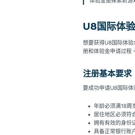
体验金是探索新游
U8国际体
想要获得U8国际体
册和体验金申请过程
注册基本要求
要成功申请U8国际
年龄必须满18周
居住地区必须符
拥有有效的身份
具备正常银行账