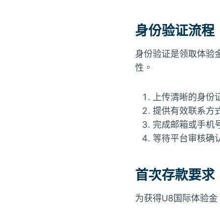
身份验证流程
身份验证是领取体验
性。
上传清晰的身份
提供有效联系方
完成邮箱或手机
等待平台审核确
首次存款要求
为获得U8国际体验