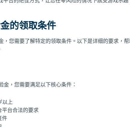
戏平台的绝佳方式，让您在零风险的情况下感受游戏乐趣
验金的领取条件
验金，您需要了解特定的领取条件。以下是详细的要求，帮
。
体验金，您需要满足以下核心条件：
岁以上
合平台合法的要求
证件
户