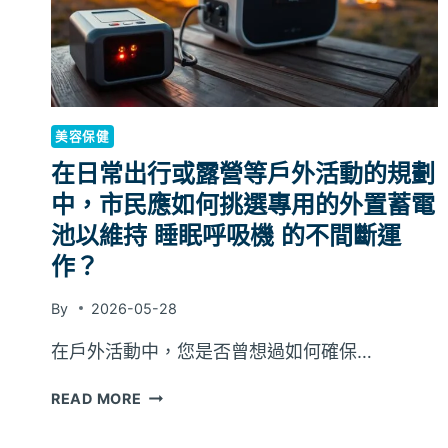
的
前
後
期
間，
你
美容保健
應
在日常出行或露營等戶外活動的規劃
如
何
中，市民應如何挑選專用的外置蓄電
正
池以維持 睡眠呼吸機 的不間斷運
確
作？
停
用
By
2026-05-28
去
角
在戶外活動中，您是否曾想過如何確保…
質
產
在
READ MORE
品？
日
常