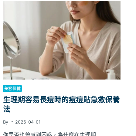
療
效
果
與
呼
吸
機
正
確
使
用
方
美容保健
法
生理期容易長痘時的痘痘貼急救保養
法
By
2026-04-01
你是否也曾感到困惑，為什麼在生理期…