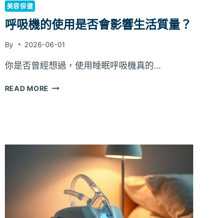
美容保健
呼吸機的使用是否會影響生活質量？
By
2026-06-01
你是否曾經想過，使用睡眠呼吸機真的…
呼
READ MORE
吸
機
的
使
用
是
否
會
影
響
生