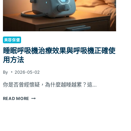
活
質
量？
美容保健
睡眠呼吸機治療效果與呼吸機正確使
用方法
By
2026-05-02
你是否曾經懷疑，為什麼越睡越累？這…
睡
READ MORE
眠
呼
吸
機
治