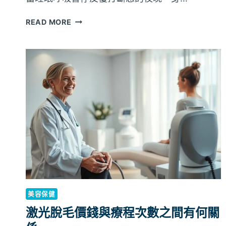
挑
選
呼
READ MORE
專
吸
用
機
的
與
外
睡
置
眠
蓄
呼
電
吸
池
機
以
如
維
何
持
幫
睡
助
眠
減
呼
少
吸
高
美容保健
機
血
激光脫毛價錢與療程次數之間有何關
的
壓
不