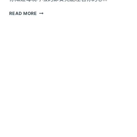
後
果？
呼
READ MORE
吸
機
與
睡
眠
呼
吸
機
的
使
用
與
心
理
健
康
關