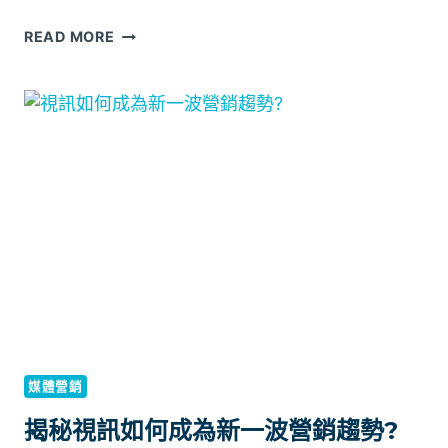
人
READ MORE
類
如
何
與
機
器
共
處？
探
討
三
種
AI
與
人
媒體營銷
類
合
揭秘視訊如何成為新一波營銷趨勢?
作