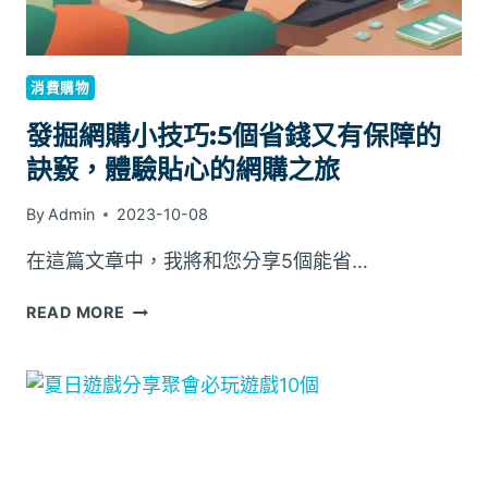
的
神
秘
力
消費購物
量
發掘網購小技巧:5個省錢又有保障的
訣竅，體驗貼心的網購之旅
By
Admin
2023-10-08
在這篇文章中，我將和您分享5個能省…
發
READ MORE
掘
網
購
小
技
巧:5
個