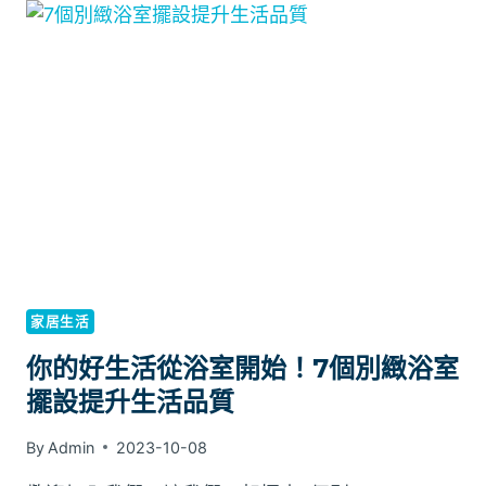
更
熱
鬧！
我
分
享
的
必
玩
遊
戲
10
個：
家居生活
夏
日
你的好生活從浴室開始！7個別緻浴室
遊
擺設提升生活品質
戲
分
By
Admin
2023-10-08
享