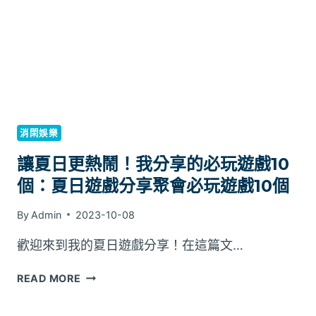
省
錢
又
有
保
障
的
訣
消閑娛樂
竅，
體
讓夏日更熱鬧！我分享的必玩遊戲10
驗
個：夏日遊戲分享聚會必玩遊戲10個
貼
心
By
Admin
2023-10-08
的
網
歡迎來到我的夏日遊戲分享！在這篇文…
購
之
讓
READ MORE
旅
夏
日