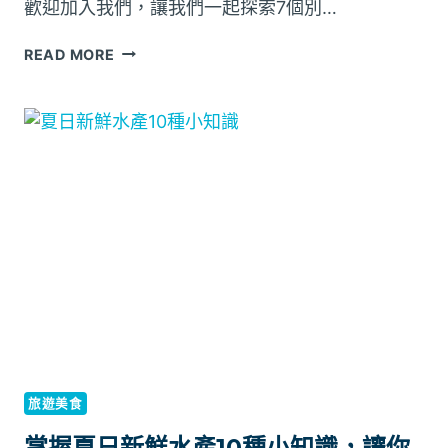
聚
歡迎加入我們，讓我們一起探索7個別…
會
必
你
READ MORE
玩
的
遊
好
戲
生
10
活
個
從
浴
室
開
始！
7
個
別
緻
浴
室
旅遊美食
擺
設
掌握夏日新鮮水產10種小知識，讓你