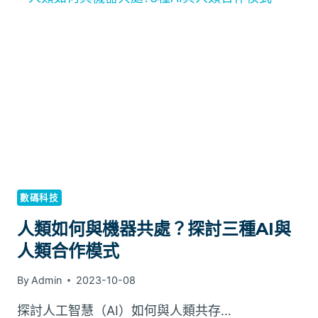
養
貓
必
備
基
本
知
識：
專
家
為
你
數碼科技
解
答
人類如何與機器共處？探討三種AI與
所
人類合作模式
有
問
By
Admin
2023-10-08
題
探討人工智慧（AI）如何與人類共存…