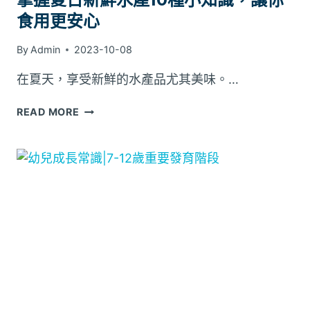
提
食用更安心
升
生
By
Admin
2023-10-08
活
品
在夏天，享受新鮮的水產品尤其美味。…
質
掌
READ MORE
握
夏
日
新
鮮
水
產
10
種
小
知
識，