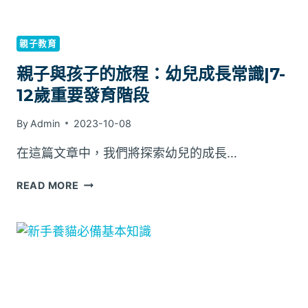
讓
你
食
親子教育
用
更
親子與孩子的旅程：幼兒成長常識|7-
安
12歲重要發育階段
心
By
Admin
2023-10-08
在這篇文章中，我們將探索幼兒的成長…
親
READ MORE
子
與
孩
子
的
旅
程：