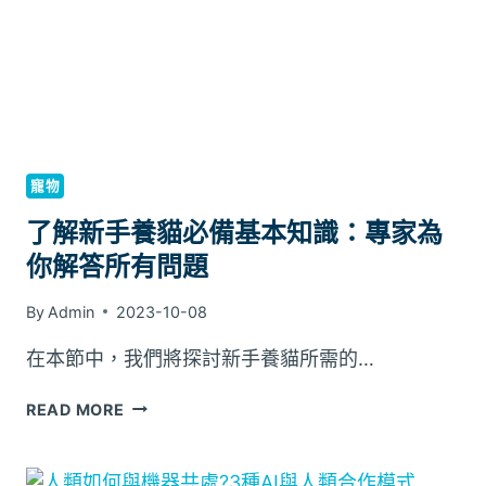
幼
兒
成
長
常
識|7-
12
歲
寵物
重
要
了解新手養貓必備基本知識：專家為
發
你解答所有問題
育
階
By
Admin
2023-10-08
段
在本節中，我們將探討新手養貓所需的…
了
READ MORE
解
新
手