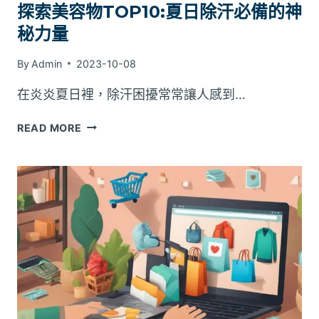
探索美容物TOP10:夏日除汗必備的神
秘力量
By
Admin
2023-10-08
在炎炎夏日裡，除汗困擾常常讓人感到…
探
READ MORE
索
美
容
物
TOP10:
夏
日
除
汗
必
備