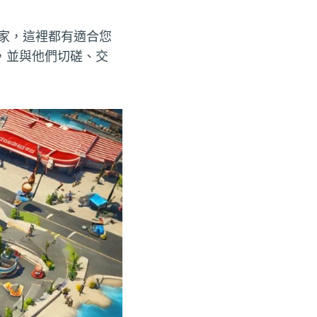
家，這裡都有適合您
，並與他們切磋、交