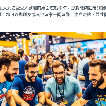
並投入到這些受人歡迎的桌面遊戲中時，您將能夠體驗到獨
戲，您可以與朋友或其他玩家一同玩樂，建立友誼，並共