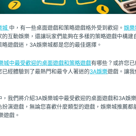
娛樂城
中，有一些桌面遊戲和策略遊戲格外受到歡迎。
娛樂
家的互動娛樂，還讓玩家們能夠在多樣的策略遊戲中構建
策略遊戲迷，3A娛樂城都是您的最佳選擇。
娛樂城中最受歡迎的桌面遊戲和策略遊戲
有哪些？或許您已
您已經體驗到了最熱門和最令人著迷的
3A娛樂
遊戲。讓我
中，我們將介紹3A娛樂城中最受歡迎的桌面遊戲和3A娛
色扮演遊戲，無論您喜歡什麼類型的遊戲，娛樂城推薦都
樂遊戲。