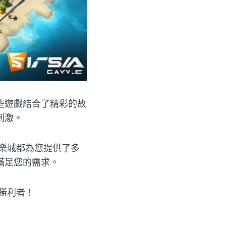
些遊戲結合了精彩的故
刺激。
樂城都為您提供了多
滿足您的需求。
勝利者！