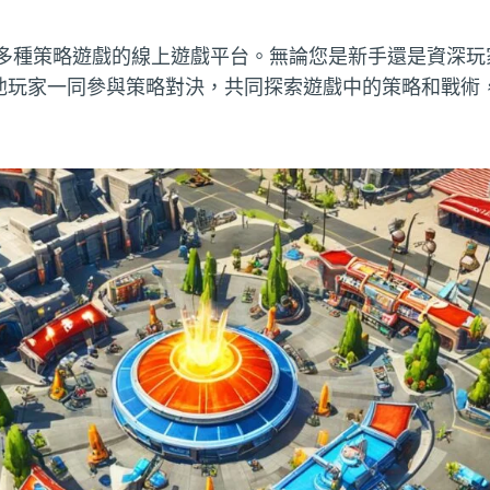
供多種策略遊戲的線上遊戲平台。無論您是新手還是資深玩
他玩家一同參與策略對決，共同探索遊戲中的策略和戰術