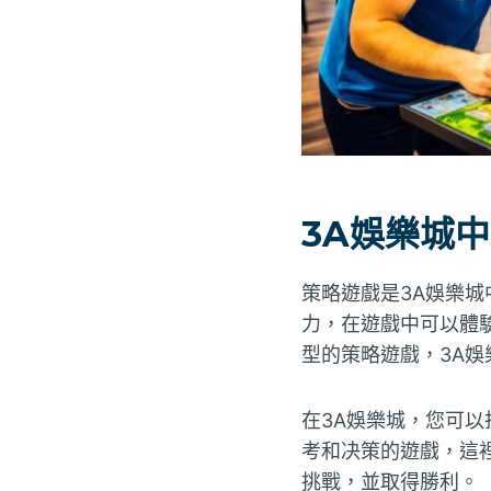
3A娛樂城
策略遊戲是3A娛樂
力，在遊戲中可以體
型的策略遊戲，3A
在3A娛樂城，您可
考和决策的遊戲，這
挑戰，並取得勝利。