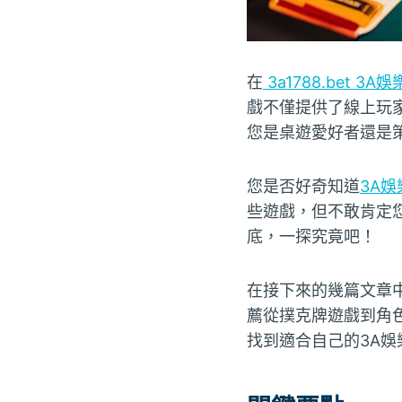
在
3a1788.bet 3A
戲不僅提供了線上玩
您是桌遊愛好者還是
您是否好奇知道
3A
些遊戲，但不敢肯定
底，一探究竟吧！
在接下來的幾篇文章
薦從撲克牌遊戲到角
找到適合自己的3A娛