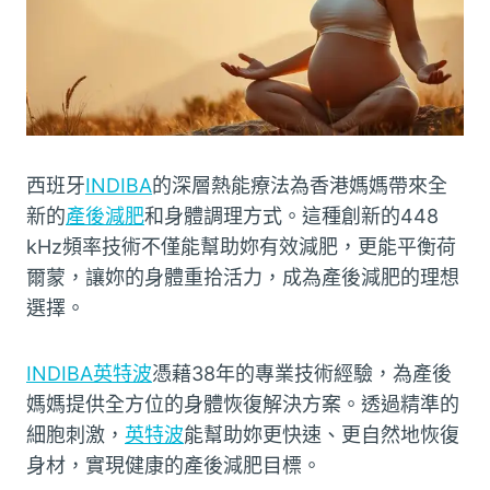
西班牙
INDIBA
的深層熱能療法為香港媽媽帶來全
新的
產後減肥
和身體調理方式。這種創新的448
kHz頻率技術不僅能幫助妳有效減肥，更能平衡荷
爾蒙，讓妳的身體重拾活力，成為產後減肥的理想
選擇。
INDIBA英特波
憑藉38年的專業技術經驗，為產後
媽媽提供全方位的身體恢復解決方案。透過精準的
細胞刺激，
英特波
能幫助妳更快速、更自然地恢復
身材，實現健康的產後減肥目標。