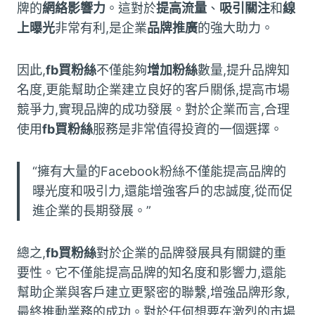
牌的
網絡影響力
。這對於
提高流量
、
吸引關注
和
線
上曝光
非常有利,是企業
品牌推廣
的強大助力。
因此,
fb買粉絲
不僅能夠
增加粉絲
數量,提升品牌知
名度,更能幫助企業建立良好的客戶關係,提高市場
競爭力,實現品牌的成功發展。對於企業而言,合理
使用
fb買粉絲
服務是非常值得投資的一個選擇。
“擁有大量的Facebook粉絲不僅能提高品牌的
曝光度和吸引力,還能增強客戶的忠誠度,從而促
進企業的長期發展。”
總之,
fb買粉絲
對於企業的品牌發展具有關鍵的重
要性。它不僅能提高品牌的知名度和影響力,還能
幫助企業與客戶建立更緊密的聯繫,增強品牌形象,
最終推動業務的成功。對於任何想要在激烈的市場