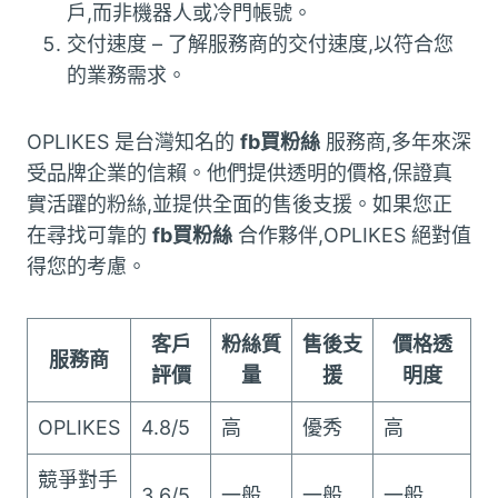
戶,而非機器人或冷門帳號。
交付速度 – 了解服務商的交付速度,以符合您
的業務需求。
OPLIKES 是台灣知名的
fb買粉絲
服務商,多年來深
受品牌企業的信賴。他們提供透明的價格,保證真
實活躍的粉絲,並提供全面的售後支援。如果您正
在尋找可靠的
fb買粉絲
合作夥伴,OPLIKES 絕對值
得您的考慮。
客戶
粉絲質
售後支
價格透
服務商
評價
量
援
明度
OPLIKES
4.8/5
高
優秀
高
競爭對手
3.6/5
一般
一般
一般