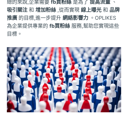
總的來說,企業需要
fb買粉絲
是為了
提高流量
、
吸引關注
和
增加粉絲
,從而實現
線上曝光
和
品牌
推廣
的目標,進一步提升
網絡影響力
。OPLIKES
為企業提供專業的
fb買粉絲
服務,幫助您實現這些
目標。