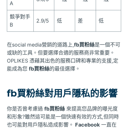
A
競爭對手
2.9/5
低
差
低
B
在social media營銷的道路上,
fb買粉絲
是一個不可
或缺的工具。但要選擇合適的服務商非常重要。
OPLIKES 憑藉其出色的服務口碑和專業的支援,定
能成為您
fb買粉絲
的最佳選擇。
fb買粉絲對用戶隱私的影響
你是否曾考慮過
fb買粉絲
來提高您品牌的曝光度
和形象?雖然這可能是一個快速有效的方式,但同時
也可能對用戶隱私造成影響。
Facebook
一直在