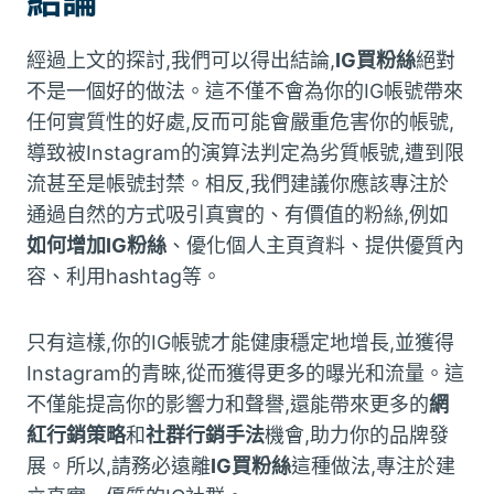
結論
經過上文的探討,我們可以得出結論,
IG買粉絲
絕對
不是一個好的做法。這不僅不會為你的IG帳號帶來
任何實質性的好處,反而可能會嚴重危害你的帳號,
導致被Instagram的演算法判定為劣質帳號,遭到限
流甚至是帳號封禁。相反,我們建議你應該專注於
通過自然的方式吸引真實的、有價值的粉絲,例如
如何增加IG粉絲
、優化個人主頁資料、提供優質內
容、利用hashtag等。
只有這樣,你的IG帳號才能健康穩定地增長,並獲得
Instagram的青睞,從而獲得更多的曝光和流量。這
不僅能提高你的影響力和聲譽,還能帶來更多的
網
紅行銷策略
和
社群行銷手法
機會,助力你的品牌發
展。所以,請務必遠離
IG買粉絲
這種做法,專注於建