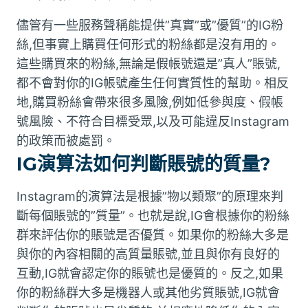
儘管有一些服務聲稱能提供”真實”或”優質”的IG粉
絲,但事實上購買任何形式的粉絲都是沒有用的。
這些購買來的粉絲,無論是假帳號還是”真人”賬號,
都不會對你的IG帳號產生任何實質性的幫助。相反
地,購買粉絲會帶來很多風險,例如低參與度、假帳
號風險、不符合目標受眾,以及可能違反Instagram
的政策而被處罰。
IG演算法如何判斷賬號的質量?
Instagram的演算法是根據”物以類聚”的原理來判
斷每個賬號的”質量”。也就是說,IG會根據你的粉絲
群來評估你的賬號是否優質。如果你的粉絲大多是
與你的內容相關的高質量賬號,並且與你有良好的
互動,IG就會認定你的賬號也是優質的。反之,如果
你的粉絲群大多是機器人或其他劣質賬號,IG就會