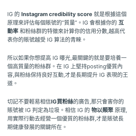
IG 的
Instagram credibility score
就是根據這個
原理來評估每個賬號的”質量”。IG 會根據你的
互
動率
和粉絲群的特徵來計算你的信用分數,越高代
表你的賬號越受 IG 算法的青睞。
所以如果你想提高 IG 曝光,最關鍵的就是要培養一
個高質量的粉絲群。在 IG 上堅持posting優質內
容,與粉絲保持良好互動,才是長期提升 IG 表現的王
道。
切記不要輕易相信
IG買粉絲
的廣告,那只會害你的
賬號被 IG 判定為垃圾。相信 IG 的
物以類聚
原理,
用實際行動去經營一個優質的粉絲群,才是賬號長
期健康發展的關鍵所在。